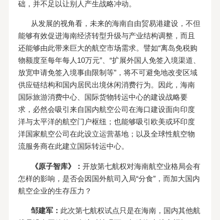
础，并不足以让别人产生战略冲动。
从发展的视角看，未来的海南自由贸易港建设，不但
能够有效促进海南经济转型升级与产业结构调整，而且
还能够由此带来巨大的航空市场需求。譬如“离岛免税购
物额度至每年每人10万元”、“扩展外国人免签入境渠道、
放宽申请免签入境事由限制等”，将不可避免地改变区域
供应链结构和国内居民出境休闲消费行为。因此，海南
国际旅游消费中心、国际货物转运中心的建设战略要
求，必然会吸引来自国内航空公司在海口建设面向印度
洋与太平洋的航空门户枢纽；也能够吸引欧美或环印度
洋国家航空公司在此设立运营基地；以及全球性航空物
流服务商在此建立国际转运中心。
《原子智库》：
开放第七航权对海南航空业格局会有
怎样的影响，是否会因国外航司入局“分食”，而加大国内
航空企业的生存压力？
邹建军：
此次第七航权试点只是在海南，国内其他航