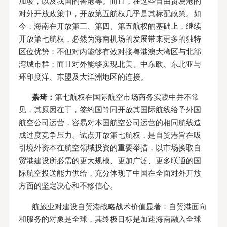
加坡，以及我国的香港等。而且，在这些自由贸易港的
对外开放政策中，开放第五航权几乎是其标配政策。如
今，海南在开放第三、第四、第五航权的基础上，继续
开放第七航权，必然为海南机场的发展带来更多的独特
区位优势：不但对内能够有效对接粤港澳大湾区与北部
湾城市群；而且对外能够实现北美、中东欧、东北亚与
环印度洋、东盟及大洋洲地区的连接。
綦琦：
第七航权在国际航空市场商务实践中并不常
见，其原因在于，签约国等同开放其国际航线给予外国
航空公司运营，容易对本国航空公司运营的相同航线造
成过度竞争压力。试点开放第七航权，是自贸港旨在吸
引境外资本在航空领域投资的重要举措，以市场换取自
贸港建设所必需的更大规模、更加广泛、更多联通的国
际航空投送能力供给，充分体现了中国在全面对外开放
方面的坚定决心和不移信心。
航旅业对建设自贸港战略战术价值显著：自贸港面向
和服务的对象是全球，其终极目标是加速海南融入全球