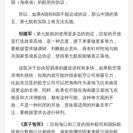
国（海南省）的航班的协议；
所以，如果A国和B国不能达成协议，那么中国的第
五、第七航权实际上将无法实施。
邹建军：
第七航权的使用是多边的协定，目前的开放
是打造政策高地，是一种态度，接下来要做更多努力，
要根据需求做调研、判断航企意向，再有针对性地与相
关国家形成多边协定，使得第七航权能够真正落地。
这取决于自由贸易港的建设进程有多快，如果航空需
求增长很快，短期内就可能对很多航空公司有吸引力，
比如东北亚的航空公司可以把海南作为基地飞往东南亚
或更远的非洲，同样，欧美也可能在海南建立基地飞东
南亚和大洋洲航线，都有这种可能。这种单方面的开
放，不是一种封闭的开放，意味着适用的对象非常广
泛，要根据需求去进行研判。
《原子智库》：
目前海口和三亚的国外航司和国际航
班座位数额占比都很低，海南靠哪些因素来吸引国外航