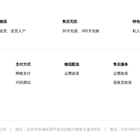
物流
售后无忧
特色
送货、送货入户
30天包退、365天包换
私人
支付方式
物流配送
售后服务
网银支付
运费政策
运费政策
代码测试
退换货政策
公司
|
地址：北京市东城区和平里东街航天物资大厦306室
|
电话：010-68372