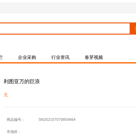
栏
企业采购
行业资讯
春芽视频
利图亚万的巨浪
无
商品编号：
SN202107070854664
市场价：